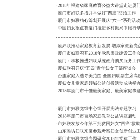
·2018年福建省家庭教育公益大讲堂走进厦
·厦门市妇联多措并举做好“四癌”防治工作
·厦门市妇联精心筹划开展庆”六一“系列活
·中国妇女报点赞厦门推进乡村振兴巾帼行
·厦妇联推动家庭教育新发展 增添家教新亮
·厦门市妇联召开2018年党风廉政建设工作
·厦门：积极推进妇联系统政府购买服务工
·厦妇联召开庆“五四”青年妇女干部座谈会
·台胞家庭入选寻美范围 全国妇联副主席高
·厦妇女儿童家庭领域公益创投活动成功举
·2018年厦门市十佳最美家庭、最美家庭事
·厦门市妇联党组中心组开展宪法专题学习
·2018年厦门市百场家庭教育公益讲座启动
·市妇联发放今年第三批贫困妇女“四癌”救
·山东潍坊妇联来厦参观考察妇女创新创业
·厦门市妇联党组专题研究2018年党建工作