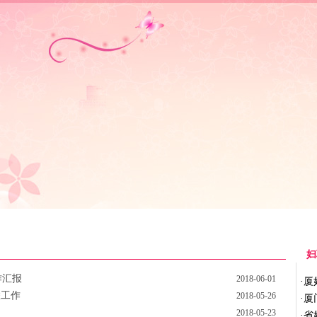
体聚焦
|
巾帼风采
|
创业就业
|
维权行动
|
儿童天地
|
主体活动
|
基层
妇
作汇报
2018-06-01
·
厦
联工作
2018-05-26
·
厦
2018-05-23
·
省