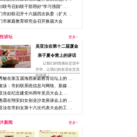
妇联号召妇联干部用好“学习强国” …
门市妇联召开十六届四次执委（扩大 …
门市家庭教育研究会召开换届大会
性讲坛
更多+
吴亚汝在第十二届厦金
亲子夏令营上的讲话
让我们的情感在交流中
升华，让我们的友谊在交流
中传递！
秀敏在第五届海西家庭教育论坛上的 …
俊泳：市妇联系统信息与网络、新媒 …
亚汝在纪念建党96周年党员大会上 …
惠霜在翔安妇女创业沙龙座谈会上的 …
亚汝在市妇女第十六次代表大会的工 …
片新闻
更多+