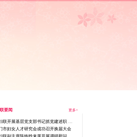
动态
|
走进妇联
联要闻
更多+
妇联开展基层党支部书记抓党建述职 …
门市妇女人才研究会成功召开换届大会
妇联副主席陈铁晗来厦开展调研慰问 …