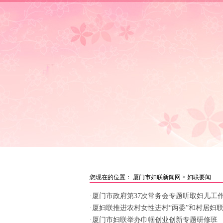
首页
|
妇联要闻
|
女性讲坛
|
媒
您现在的位置：
厦门市妇联新闻网
>
妇联要闻
·厦门市政府第37次常务会专题听取妇儿工
·厦妇联推进农村女性进村“两委”和村居妇
·厦门市妇联举办巾帼创业创新专题研修班