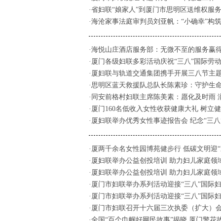
·省妇联“娘家人”到厦门市思明区送维权服
·海沧家事法庭审判员刘亚帆：“小确幸”构
·海悦山庄酒店服务部：无微不至的服务赢
·厦门各级妇联多彩活动庆祝“三八”国际劳
·厦妇联与轨道交通集团携手开展三八节主
·思明区蓝天救援队总队长陈素珍：守护生
·同安前格村妇联主席陈美素：愿化及时雨 
·厦门160名低收入女性收获健康大礼 树立
·厦妇联举办优秀女性事迹报告会 纪念“三八
·厦两千余名女性园博苑健步行 低碳文明迎“
·厦妇联举办公益创投培训 助力妇儿家庭领
·厦妇联举办公益创投培训 助力妇儿家庭领
·厦门市妇联举办系列活动迎接“三八”国际
·厦门市妇联举办系列活动迎接“三八”国际
·厦门市妇联召开十六届三次执委（扩大）
·全国“百个巾帼好网民故事”揭晓 厦门警花