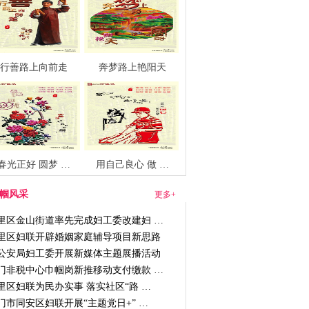
行善路上向前走
奔梦路上艳阳天
春光正好 圆梦 …
用自己良心 做 …
帼风采
更多+
里区金山街道率先完成妇工委改建妇 …
里区妇联开辟婚姻家庭辅导项目新思路
公安局妇工委开展新媒体主题展播活动
门非税中心巾帼岗新推移动支付缴款 …
里区妇联为民办实事 落实社区“路 …
门市同安区妇联开展“主题党日+” …