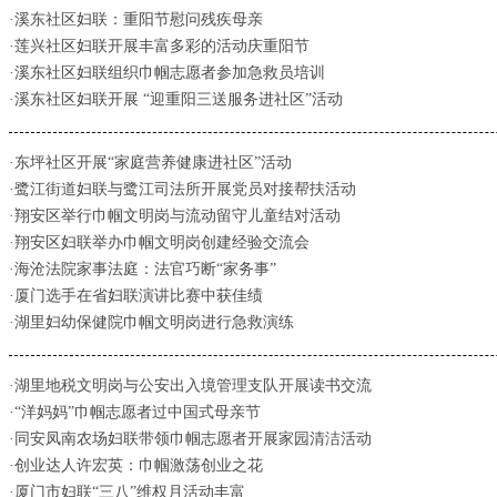
·溪东社区妇联：重阳节慰问残疾母亲
·莲兴社区妇联开展丰富多彩的活动庆重阳节
·溪东社区妇联组织巾帼志愿者参加急救员培训
·溪东社区妇联开展 “迎重阳三送服务进社区”活动
·东坪社区开展“家庭营养健康进社区”活动
·鹭江街道妇联与鹭江司法所开展党员对接帮扶活动
·翔安区举行巾帼文明岗与流动留守儿童结对活动
·翔安区妇联举办巾帼文明岗创建经验交流会
·海沧法院家事法庭：法官巧断“家务事”
·厦门选手在省妇联演讲比赛中获佳绩
·湖里妇幼保健院巾帼文明岗进行急救演练
·湖里地税文明岗与公安出入境管理支队开展读书交流
·“洋妈妈”巾帼志愿者过中国式母亲节
·同安凤南农场妇联带领巾帼志愿者开展家园清洁活动
·创业达人许宏英：巾帼激荡创业之花
·厦门市妇联“三八”维权月活动丰富