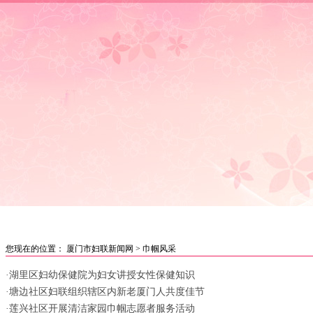
首页
|
妇联要闻
|
女性讲坛
|
媒体聚焦
|
巾帼风采
|
创业就
您现在的位置：
厦门市妇联新闻网
>
巾帼风采
·湖里区妇幼保健院为妇女讲授女性保健知识
·塘边社区妇联组织辖区内新老厦门人共度佳节
·莲兴社区开展清洁家园巾帼志愿者服务活动