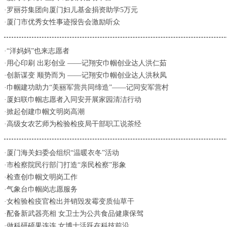
·罗丽芬集团向厦门妇儿基金捐资助学5万元
·厦门市优秀女性事迹报告会激励听众
·“洋妈妈”也来志愿者
·用心印刷 出彩创业 ——记翔安巾帼创业达人洪仁茹
·创新谋变 顺势而为 ——记翔安巾帼创业达人洪秋凤
·巾帼建功助力“美丽军营共同缔造”——记同安军营村
·厦妇联巾帼志愿者入同安开展家园清洁行动
·掀起创建巾帼文明岗高潮
·高级女农艺师为检验检疫局干部职工说茶经
·厦门海关妇委会组织“温暖衣冬”活动
·市检察院民行部门打造“亲民检察”形象
·检查创巾帼文明岗工作
·气象台巾帼岗志愿服务
·女检验检疫官检出并销毁发霉变质仙草干
·配备新武器亮相 女卫士为公共食品健康保驾
·做科研硕果连连 女博士活跃在科技前沿