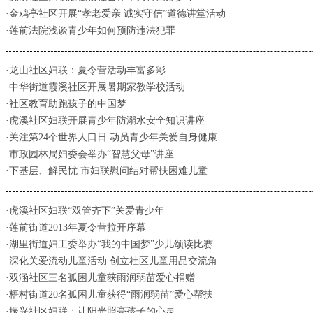
·金鸡亭社区开展“孝老爱亲 诚实守信”道德讲堂活动
·莲前法院浅谈青少年如何预防违法犯罪
·龙山社区妇联：夏令营活动丰富多彩
·中华街道霞溪社区开展暑期家教学校活动
·社区教育助跑孩子的中国梦
·虎溪社区妇联开展青少年防溺水安全知识讲座
·关注第24个世界人口日 动员青少年关爱自身健康
·市政园林局妇委会举办“智慧父母”讲座
·下基层、解民忧 市妇联慰问结对帮扶困难儿童
·虎溪社区妇联“双管齐下”关爱青少年
·莲前街道2013年夏令营拉开序幕
·湖里街道妇工委举办“我的中国梦”少儿颂读比赛
·深化关爱流动儿童活动 创立社区儿童用品交流角
·双涵社区三名孤困儿童获雨润弱苗爱心捐赠
·梧村街道20名孤困儿童获得“雨润弱苗”爱心帮扶
·振兴社区妇联：让阳光照亮孩子的心灵