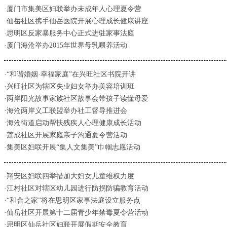
·厦门市集美区妇联举办未成年人心理夏令营
·仙岳社区携手仙岳医院开展心理成长健康讲座
·思明区反家暴服务中心正式进驻家事法庭
·厦门海沧举办2015年世界母乳喂养活动
·“和谐婚姻·幸福家庭”在兴旺社区书院开讲
·兴旺社区为辖区失业妇女举办美容培训班
·两岸阳光故事家族社区故事会带孩子读懂母爱
·海沧两岸义工联盟举办社工督导推进会
·海沧街道启动帮扶残疾人心理健康成长活动
·莲成社区开展家庭亲子沟通夏令营活动
·集美区妇联开展“集人文集美”巾帼志愿活动
·翔安区妇联四举措加大妇女儿童维权力度
·江村社区对辖区幼儿园进行防拐防骗教育活动
·“和合之家”将在思明区家事法庭设立服务点
·仙岳社区开展第十二届青少年禁毒夏令营活动
·思明区仙岳社区妇联开展假期安全教育