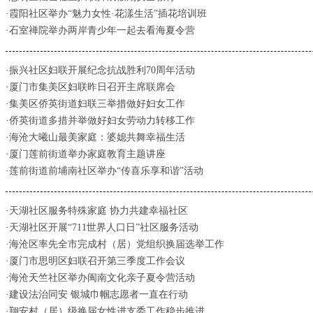
·霞阳社区举办“魅力女性·花漾生活”插花培训班
·石室禅院举办两岸青少年一起去看海夏令营
·振兴社区妇联开展纪念抗战胜利70周年活动
·厦门市集美区妇联昨日召开主席联席会
·集美区侨英街道妇联三举措做好妇女工作
·侨英街道多措并举做好妇女劳动力转移工作
·海沧大曦山最美家庭：婆媳共舞幸福生活
·厦门莲前街道举办家庭教育主题讲座
·莲前街道前埔南社区举办“传喜乐享和谐”活动
·天湖社区服务特殊家庭 协力共建幸福社区
·天湖社区开展“711世界人口日”社区服务活动
·海沧区率先全市完成村（居）党组织换届选举工作
·厦门市思明区妇联召开第三季度工作会议
·海沧天竺社区举办闽南文化亲子夏令营活动
·建设法治同安 银城巾帼志愿者一直在行动
·翔安村（居）级换届女性进支委工作稳步推进