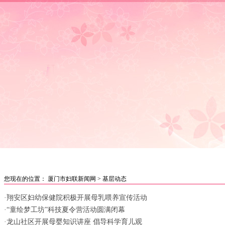
首页
|
妇联要闻
|
女性讲坛
|
媒体聚焦
|
巾帼风采
|
创业就
您现在的位置：
厦门市妇联新闻网
>
基层动态
·翔安区妇幼保健院积极开展母乳喂养宣传活动
·“童绘梦工坊”科技夏令营活动圆满闭幕
·龙山社区开展母婴知识讲座 倡导科学育儿观