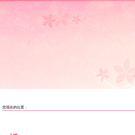
首页
|
妇联要闻
|
女性讲坛
|
媒体聚焦
|
巾帼风采
|
创业就
您现在的位置：