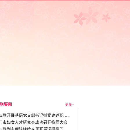
动态
|
走进妇联
联要闻
更多+
妇联开展基层党支部书记抓党建述职 …
门市妇女人才研究会成功召开换届大会
妇联副主席陈铁晗来厦开展调研慰问 …