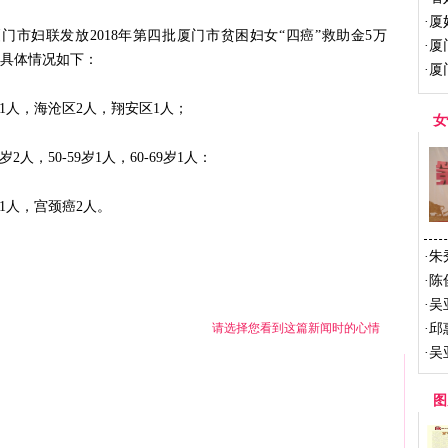
·
厦
厦门市妇联发放2018年第四批厦门市贫困妇女“四癌”救助金5万
·
厦
。具体情况如下：
·
厦
1人，海沧区2人，翔安区1人；
女
9岁2人，50-59岁1人，60-69岁1人：
1人，宫颈癌2人。
·
朱
·
陈
·
吴
请选择您看到这篇新闻时的心情
·
邱
·
吴
图