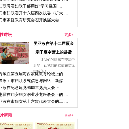
妇联号召妇联干部用好“学习强国” …
门市妇联召开十六届四次执委（扩大 …
门市家庭教育研究会召开换届大会
性讲坛
更多+
吴亚汝在第十二届厦金
亲子夏令营上的讲话
让我们的情感在交流中
升华，让我们的友谊在交流
中传递！
秀敏在第五届海西家庭教育论坛上的 …
俊泳：市妇联系统信息与网络、新媒 …
亚汝在纪念建党96周年党员大会上 …
惠霜在翔安妇女创业沙龙座谈会上的 …
亚汝在市妇女第十六次代表大会的工 …
片新闻
更多+