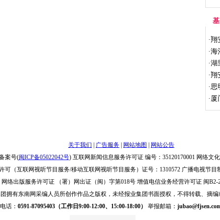
基
·
翔
·
海
·
湖
·
翔
·
思
·
厦