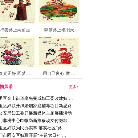
行善路上向前走
奔梦路上艳阳天
春光正好 圆梦 …
用自己良心 做 …
帼风采
更多+
里区金山街道率先完成妇工委改建妇 …
里区妇联开辟婚姻家庭辅导项目新思路
公安局妇工委开展新媒体主题展播活动
门非税中心巾帼岗新推移动支付缴款 …
里区妇联为民办实事 落实社区“路 …
门市同安区妇联开展“主题党日+” …