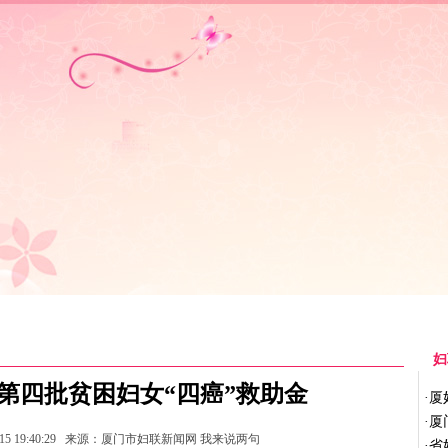
体聚焦
|
巾帼风采
|
创业就业
|
维权行动
|
儿童天地
|
主体活动
|
基层
妇
第四批贫困妇女“四癌”救助金
·
厦
·
厦
15 19:40:29
来源：厦门市妇联新闻网
我来说两句
·
省