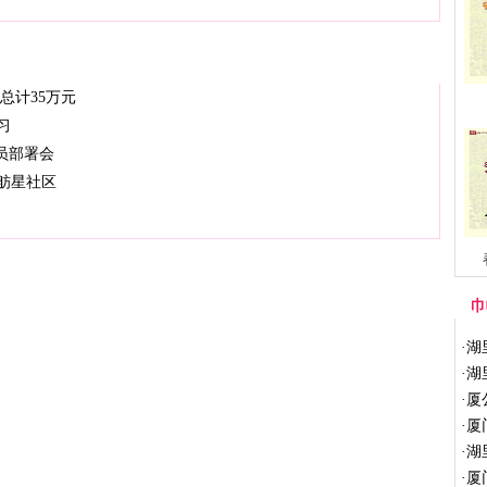
总计35万元
习
员部署会
舫星社区
巾
·
湖
·
湖
·
厦
·
厦
·
湖
·
厦