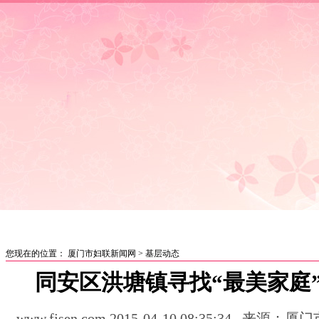
首页
|
妇联要闻
|
女性讲坛
|
媒体聚焦
|
巾帼风采
|
创业就
您现在的位置：
厦门市妇联新闻网
>
基层动态
同安区洪塘镇寻找“最美家庭
www.fjsen.com
2015-04-10 08:35:34
来源：厦门